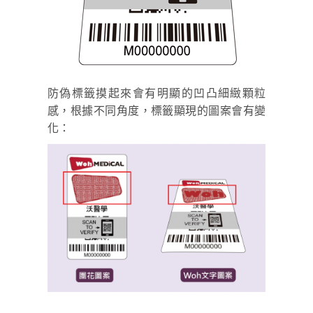
防偽標籤摸起來會有明顯的凹凸細緻顆粒
感，根據不同角度，標籤顯現的圖案會有變
化：