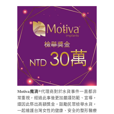
Motiva魔滴
代理商對於水貨事件一直都非
®
常重視，經過此事後更加嚴謹防範、宣導，
還因此祭出高額獎金，鼓勵民眾檢舉水貨，
一起維護台灣女性的健康、安全的整形醫療