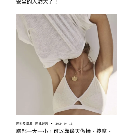
安全的人虧大了！
隆乳知識庫
,
隆乳迷思
2024-04-15
胸部一大一小，可以靠後天做操、按摩、