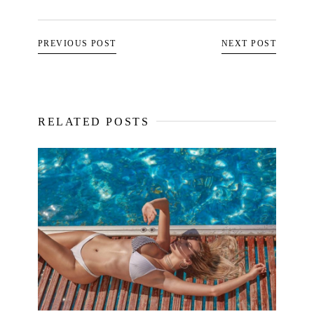
PREVIOUS POST
NEXT POST
RELATED POSTS