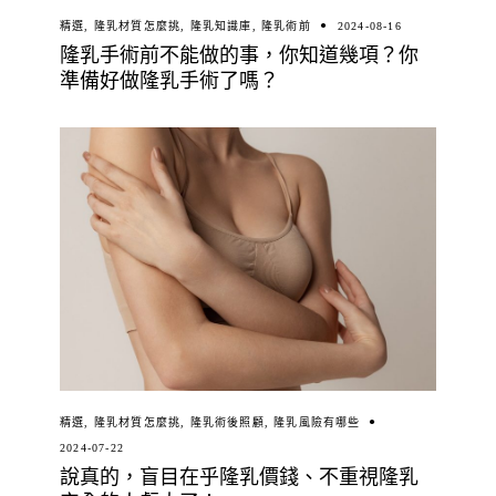
精選
,
隆乳材質怎麼挑
,
隆乳知識庫
,
隆乳術前
2024-08-16
隆乳手術前不能做的事，你知道幾項？你
準備好做隆乳手術了嗎？
精選
,
隆乳材質怎麼挑
,
隆乳術後照顧
,
隆乳風險有哪些
2024-07-22
說真的，盲目在乎隆乳價錢、不重視隆乳