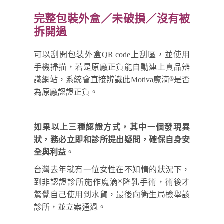
完整包裝外盒／未破損／沒有被
拆開過
可以刮開包裝外盒QR code上刮區，並使用
手機掃描，若是原廠正貨能自動連上真品辨
識網站，系統會直接辨識此Motiva魔滴
是否
®
為原廠認證正貨。
如果以上三種認證方式，其中一個發現異
狀，務必立即和診所提出疑問，確保自身安
全與利益
。
台灣去年就有一位女性在不知情的狀況下，
到非認證診所施作魔滴
隆乳手術，術後才
®
驚覺自己使用到水貨，最後向衛生局檢舉該
診所，並立案通過。