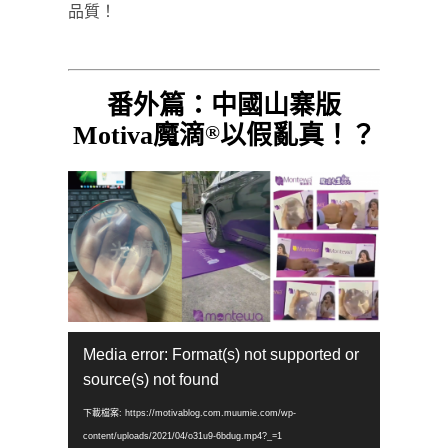
品質！
番外篇：中國山寨版
Motiva魔滴
以假亂真！？
®
視
Media error: Format(s) not supported or
訊
source(s) not found
播
放
下載檔案: https://motivablog.com.muumie.com/wp-
器
content/uploads/2021/04/o31u9-6bdug.mp4?_=1