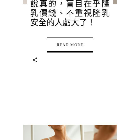
說真的，盲目在乎隆
乳價錢、不重視隆乳
安全的人虧大了！
READ MORE