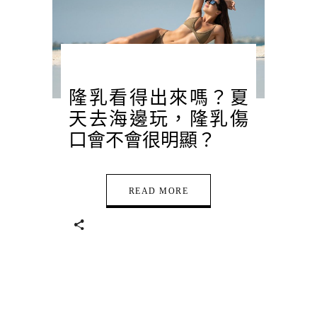
隆乳看得出來嗎？夏
天去海邊玩，隆乳傷
口會不會很明顯？
READ MORE