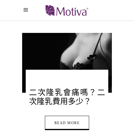
二次隆乳會痛嗎？二
次隆乳費用多少？
READ MORE