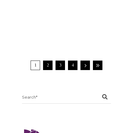
1
2
3
4
Search
for: