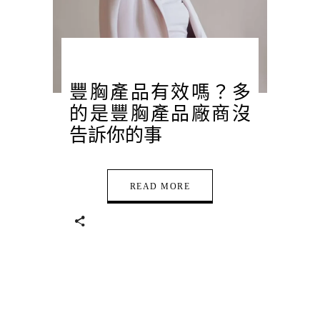
豐胸產品有效嗎？多
的是豐胸產品廠商沒
告訴你的事
READ MORE