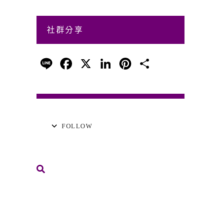
社群分享
Line
Facebook
X
LinkedIn
Pinterest
分
享
FOLLOW