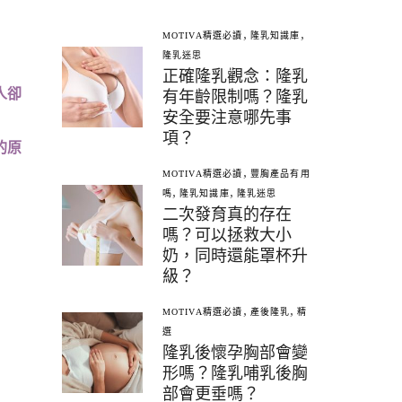
,
,
MOTIVA精選必讀
隆乳知識庫
隆乳迷思
正確隆乳觀念：隆乳
人卻
有年齡限制嗎？隆乳
安全要注意哪先事
項？
的原
,
MOTIVA精選必讀
豐胸產品有用
,
,
嗎
隆乳知識庫
隆乳迷思
二次發育真的存在
嗎？可以拯救大小
奶，同時還能罩杯升
級？
,
,
MOTIVA精選必讀
產後隆乳
精
選
隆乳後懷孕胸部會變
形嗎？隆乳哺乳後胸
部會更垂嗎？