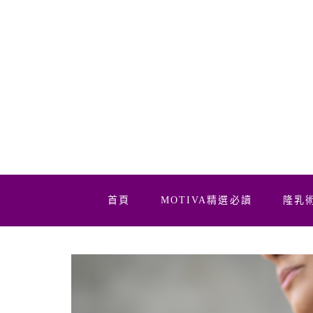
首頁
MOTIVA精選必讀
隆乳