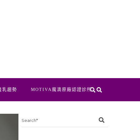
隆乳趨勢
MOTIVA魔滴原廠認證診所
Search
for: