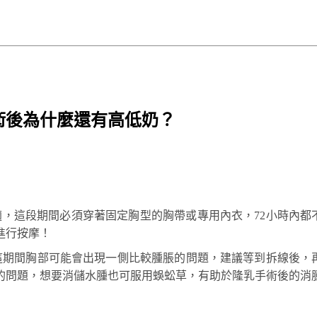
術後為什麼還有高低奶？
適，這段期間必須穿著固定胸型的胸帶或專用內衣，72小時內都
進行按摩！
，這期間胸部可能會出現一側比較腫脹的問題，建議等到拆線後，
的問題，想要消儲水腫也可服用蜈蚣草，有助於隆乳手術後的消