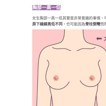
胸部一高一低
女生胸部一高一低其實是非常普遍的事情，
房下緣線高低不同
，也可能因為
脊柱側彎
而