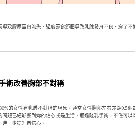
長導致膠原蛋白流失、過度節食節肥導致乳腺發育不良、穿了不
手術
改善胸部不對稱
0%的女性有乳房不對稱的現象，通常女性胸部左右差距0.5個
的問題已經影響到妳的信心或是生活，通過隆乳手術，不僅可以
，進一步提升自信心。