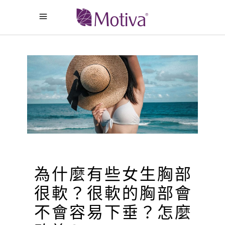
為什麼有些女生胸部
很軟？很軟的胸部會
不會容易下垂？怎麼