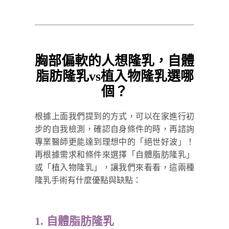
胸部偏軟的人想隆乳，自體
脂肪隆乳vs植入物隆乳選哪
個？
根據上面我們提到的方式，可以在家進行初
步的自我檢測，確認自身條件的時，再諮詢
專業醫師更能達到理想中的「絕世好波」！
再根據需求和條件來選擇「自體脂肪隆乳」
或「植入物隆乳」，讓我們來看看，這兩種
隆乳手術有什麼優點與缺點：
1. 自體脂肪隆乳