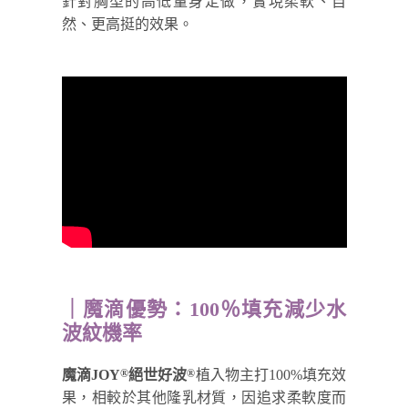
針對胸型的高低量身定做，實現柔軟、自
然、更高挺的效果。
｜魔滴優勢：100％填充減少水
波紋機率
魔滴JOY
絕世好波
植入物主打100%填充效
®
®
果，相較於其他隆乳材質，因追求柔軟度而