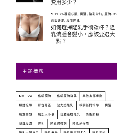
費用多少？
,
,
,
MOTIVA精選必讀
精選
隆乳術前
魔滴JOY
,
絕世好波
魔滴隆乳
如何選擇隆乳手術罩杯？隆
乳消腫會變小，應該要選大
一點？
主題標籤
MOTIVA
俗稱魔滴
俗稱魔滴隆乳
其他胸部手術
媒體報導
影音專區
波力媚隆乳
相關新聞報導
精選
網友問題
胸部大小事
自體脂肪隆乳
術後照顧
認識魔滴
隆乳
隆乳修復期
隆乳副作用
隆乳大眾迷思
隆乳安全
隆乳恢復期多久
隆乳手術