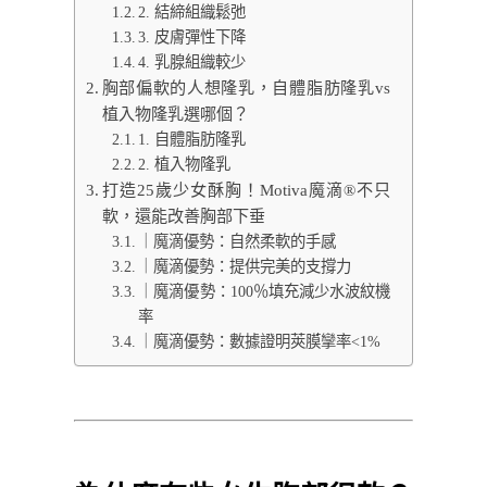
2. 結締組織鬆弛
3. 皮膚彈性下降
4. 乳腺組織較少
胸部偏軟的人想隆乳，自體脂肪隆乳vs
植入物隆乳選哪個？
1. 自體脂肪隆乳
2. 植入物隆乳
打造25歲少女酥胸！Motiva魔滴®不只
軟，還能改善胸部下垂
｜魔滴優勢：自然柔軟的手感
｜魔滴優勢：提供完美的支撐力
｜魔滴優勢：100％填充減少水波紋機
率
｜魔滴優勢：數據證明莢膜攣率<1%