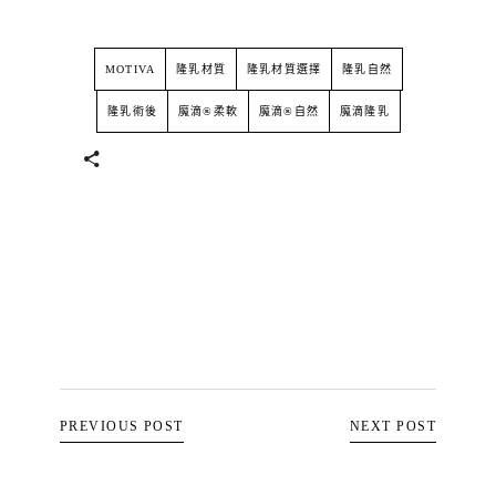
MOTIVA
隆乳材質
隆乳材質選擇
隆乳自然
隆乳術後
魔滴®柔軟
魔滴®自然
魔滴隆乳
PREVIOUS POST
NEXT POST