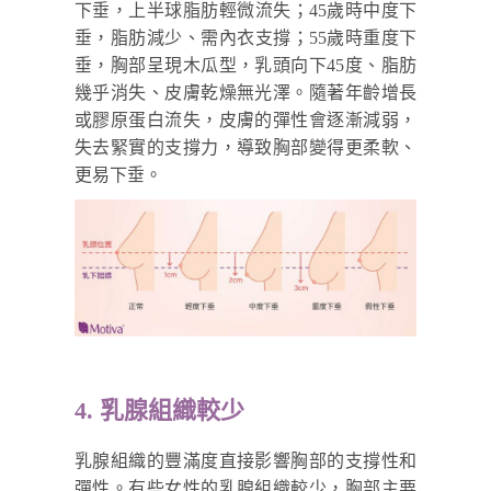
下垂，上半球脂肪輕微流失；45歲時中度下
垂，脂肪減少、需內衣支撐；55歲時重度下
垂，胸部呈現木瓜型，乳頭向下45度、脂肪
幾乎消失、皮膚乾燥無光澤。隨著年齡增長
或膠原蛋白流失，皮膚的彈性會逐漸減弱，
失去緊實的支撐力，導致胸部變得更柔軟、
更易下垂。
4. 乳腺組織較少
乳腺組織的豐滿度直接影響胸部的支撐性和
彈性。有些女性的乳腺組織較少，胸部主要