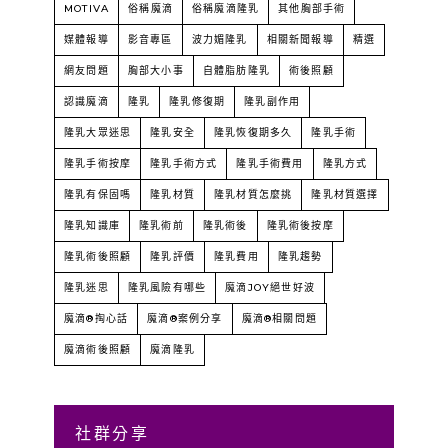
MOTIVA
俗稱魔滴
俗稱魔滴隆乳
其他胸部手術
媒體報導
影音專區
波力媚隆乳
相關新聞報導
精選
網友問題
胸部大小事
自體脂肪隆乳
術後照顧
認識魔滴
隆乳
隆乳修復期
隆乳副作用
隆乳大眾迷思
隆乳安全
隆乳恢復期多久
隆乳手術
隆乳手術按摩
隆乳手術方式
隆乳手術費用
隆乳方式
隆乳有保固嗎
隆乳材質
隆乳材質怎麼挑
隆乳材質選擇
隆乳知識庫
隆乳術前
隆乳術後
隆乳術後按摩
隆乳術後照顧
隆乳評價
隆乳費用
隆乳趨勢
隆乳迷思
隆乳風險有哪些
魔滴JOY絕世好波
魔滴®掏心話
魔滴®案例分享
魔滴®相關問題
魔滴術後照顧
魔滴隆乳
社群分享