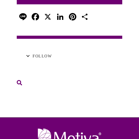
Line
Facebook
X
LinkedIn
Pinterest
分
享
FOLLOW