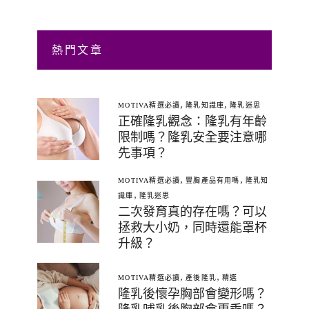
熱門文章
,
,
MOTIVA精選必讀
隆乳知識庫
隆乳迷思
正確隆乳觀念：隆乳有年齡
限制嗎？隆乳安全要注意哪
先事項？
,
,
MOTIVA精選必讀
豐胸產品有用嗎
隆乳知
,
識庫
隆乳迷思
二次發育真的存在嗎？可以
拯救大小奶，同時還能罩杯
升級？
,
,
MOTIVA精選必讀
產後隆乳
精選
隆乳後懷孕胸部會變形嗎？