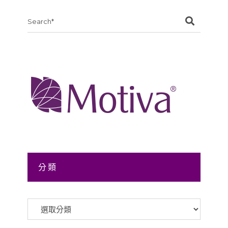
Search
for:
分類
分
類