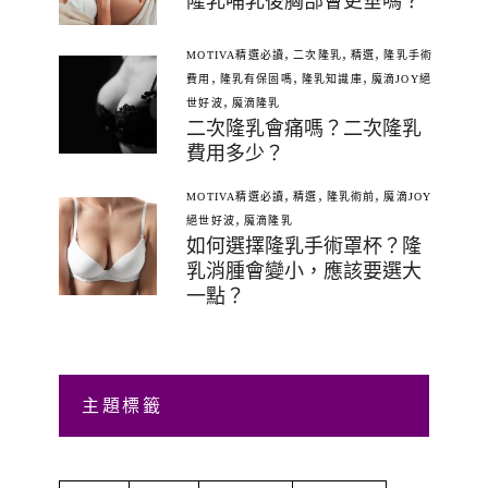
隆乳哺乳後胸部會更垂嗎？
,
,
,
MOTIVA精選必讀
二次隆乳
精選
隆乳手術
,
,
,
費用
隆乳有保固嗎
隆乳知識庫
魔滴JOY絕
,
世好波
魔滴隆乳
二次隆乳會痛嗎？二次隆乳
費用多少？
,
,
,
MOTIVA精選必讀
精選
隆乳術前
魔滴JOY
,
絕世好波
魔滴隆乳
如何選擇隆乳手術罩杯？隆
乳消腫會變小，應該要選大
一點？
主題標籤