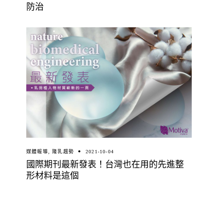
防治
媒體報導
,
隆乳趨勢
2021-10-04
國際期刊最新發表！台灣也在用的先進整
形材料是這個