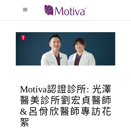
Motiva認證診所: 光澤
醫美診所劉宏貞醫師
&呂佾欣醫師專訪花
絮