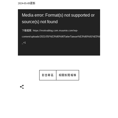
2024-05-09更新
視
Media error: Format(s) not supported or
訊
source(s) not found
播
放
下載檔案: https://motivablog.com.muumie.com/wp-
器
content/uploads/2021/05/%E3%80%90TatlerTaiwan%E3%80%91%E5%85
_=1
影音專區
相關新聞報導