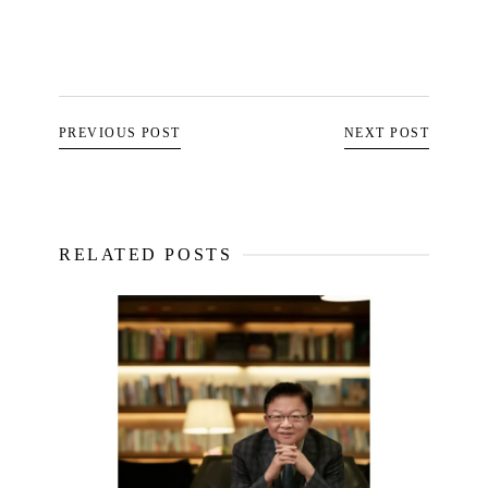
PREVIOUS POST
NEXT POST
RELATED POSTS