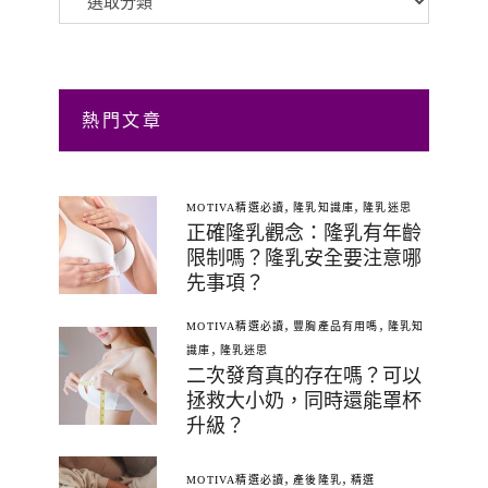
類
熱門文章
,
,
MOTIVA精選必讀
隆乳知識庫
隆乳迷思
正確隆乳觀念：隆乳有年齡
限制嗎？隆乳安全要注意哪
先事項？
,
,
MOTIVA精選必讀
豐胸產品有用嗎
隆乳知
,
識庫
隆乳迷思
二次發育真的存在嗎？可以
拯救大小奶，同時還能罩杯
升級？
,
,
MOTIVA精選必讀
產後隆乳
精選