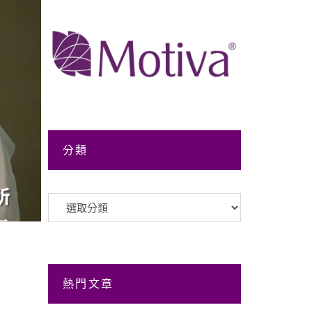
分類
分
類
熱門文章