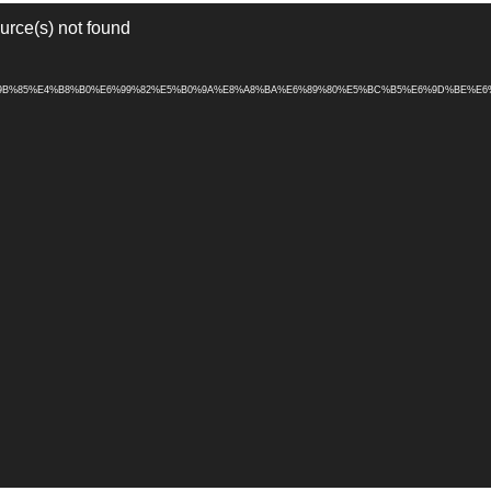
urce(s) not found
0%91%E9%9B%85%E4%B8%B0%E6%99%82%E5%B0%9A%E8%A8%BA%E6%89%80%E5%BC%B5%E6%9D%B