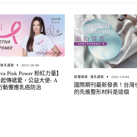
,
隆乳趨勢
2021-10-06
iva Pink Power 粉紅力量】
媒體報導
,
隆乳趨勢
2021-10-04
一起傳遞愛，公益大使- A
國際期刊最新發表！台灣
用行動響應乳癌防治
的先進整形材料是這個