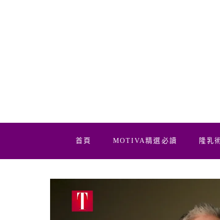
首頁
MOTIVA精選必讀
隆乳