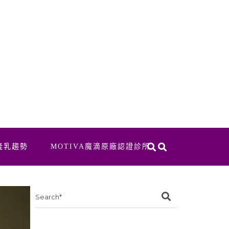
隆乳趨勢
MOTIVA魔滴原廠認證診所
Search
for: