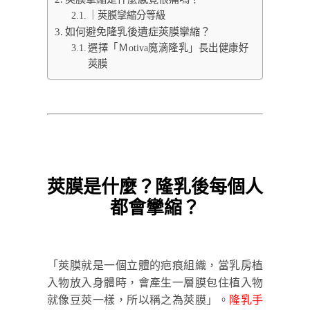
｜莢膜攣縮分等級
如何避免隆乳後遺症莢膜攣縮？
選擇「Ｍotiva魔滴隆乳」長出健康好
莢膜
莢膜是什麼？隆乳後每個人
都會攣縮？
「莢膜就是一個立體的疤痕組織，當乳房植
入物放入身體時，會產生一層膜包住植入物
就像豆莢一樣，所以稱之為莢膜」。
隆乳手