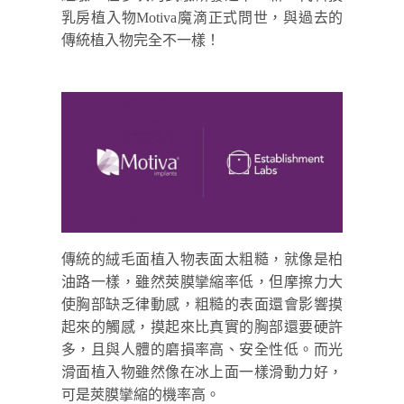
乳房植入物Motiva魔滴正式問世，與過去的
傳統植入物完全不一樣！
傳統的絨毛面植入物表面太粗糙，就像是柏
油路一樣，雖然莢膜攣縮率低，但摩擦力大
使胸部缺乏律動感，粗糙的表面還會影響摸
起來的觸感，摸起來比真實的胸部還要硬許
多，且與人體的磨損率高、安全性低。而光
滑面植入物雖然像在冰上面一樣滑動力好，
可是莢膜攣縮的機率高。