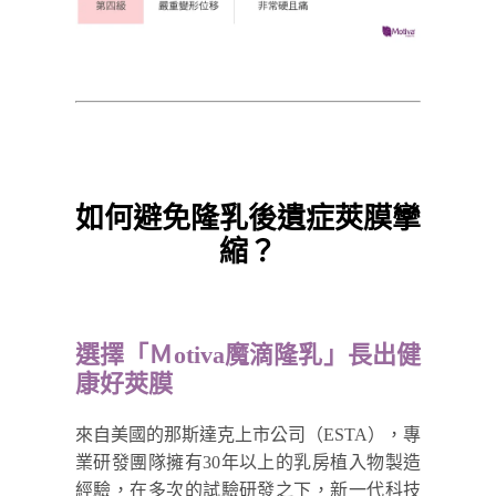
如何避免隆乳後遺症莢膜攣
縮？
選擇「Ｍotiva魔滴隆乳」長出健
康好莢膜
來自美國的那斯達克上市公司（ESTA），專
業研發團隊擁有30年以上的乳房植入物製造
經驗，在多次的試驗研發之下，新一代科技