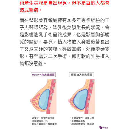
術產生莢膜是自然現象，但不是每個人都會
造成攣縮。
而在整形美容領域擁有20多年專業經驗的王
子杰醫師認為，隆乳後莢膜生長的狀況，會
是影響隆乳手術最終成果，也是影響胸部觸
感的關鍵！畢竟，植入物放入身體後若長出
了又厚又硬的莢膜、導致攣縮、外觀變硬變
形，甚至需要二次手術，那再軟的乳房植入
物都沒意義。