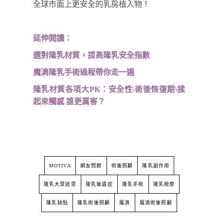
全球市面上更安全的乳房植入物！
延伸閱讀：
選對隆乳材質，提高隆乳安全指數
魔滴隆乳手術過程帶你走一遍
隆乳材質各項大PK：安全性\術後恢復期\揉
起來觸感 誰更厲害？
MOTIVA
網友問題
術後照顧
隆乳副作用
隆乳大眾迷思
隆乳後遺症
隆乳手術
隆乳按摩
隆乳缺點
隆乳術後照顧
魔滴
魔滴術後照顧