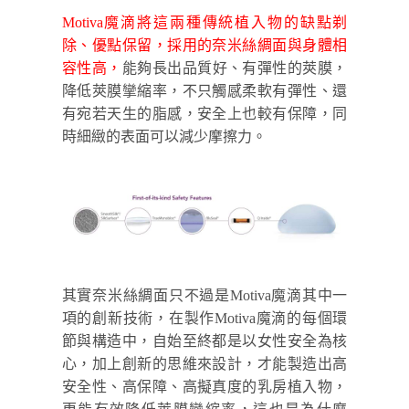
Motiva魔滴將這兩種傳統植入物的缺點剃
除、優點保留，採用的奈米絲綢面與身體相
容性高，
能夠長出品質好、有彈性的莢膜，
降低莢膜攣縮率，不只觸感柔軟有彈性、還
有宛若天生的脂感，安全上也較有保障，同
時細緻的表面可以減少摩擦力。
其實奈米絲綢面只不過是Motiva魔滴其中一
項的創新技術，在製作Motiva魔滴的每個環
節與構造中，自始至終都是以女性安全為核
心，加上創新的思維來設計，才能製造出高
安全性、高保障、高擬真度的乳房植入物，