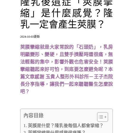
隆乳後遺症「莢膜攣
縮」是什麼感覺？隆
乳一定會產生莢膜？
2024-10-03更新
莢膜攣縮就是大家常說的「石頭奶」，乳房
明顯變形、變硬，且雙手擠壓時還很痛，無
法輕鬆的集中，影響外觀也危害安全！莢膜
攣縮聽起來好可怕，到底要怎麼避免呢？本
篇文章感謝 玉貴人整形外科診所－王子杰院
長分享指導，讓我們一起來聽聽醫生怎麼說
吧？
內容目錄
莢膜是什麼？隆乳後每個人都會攣縮？
莢膜攣縮是什麼感覺很痛嗎？