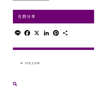
社群分享
Line
Facebook
X
LinkedIn
Pinterest
分
享
FOLLOW