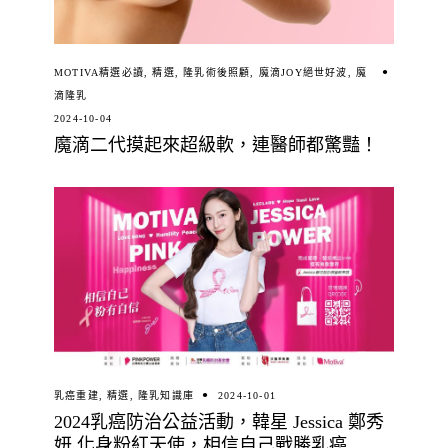
MOTIVA精選必讀
,
精選
,
隆乳術後照顧
,
魔滴JOY絕世好波
,
魔
滴隆乳
2024-10-04
魔滴二代摸起來超級軟，連醫師都驚豔！
乳癌重建
,
精選
,
隆乳知識庫
2024-10-01
2024乳癌防治公益活動，韓星 Jessica 鄭秀
妍 化身粉紅天使，相信自己戰勝乳癌