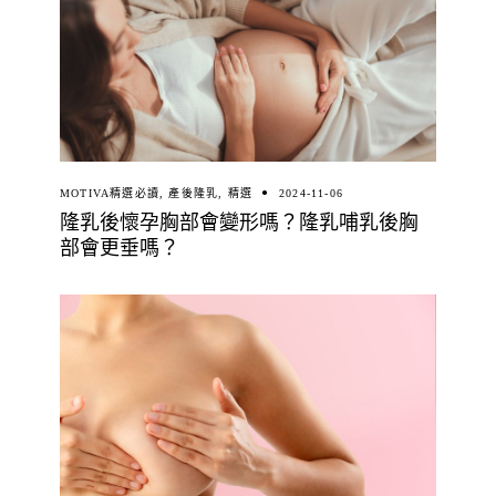
MOTIVA精選必讀
,
產後隆乳
,
精選
2024-11-06
隆乳後懷孕胸部會變形嗎？隆乳哺乳後胸
部會更垂嗎？