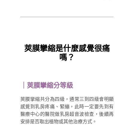
莢膜攣縮是什麼感覺很痛
嗎？
｜莢膜攣縮分等級
莢膜攣縮共分為四級，通常三到四級會明顯
感覺到乳房疼痛、緊繃，此時一定要先到有
醫療中心的醫院做乳房超音波檢查，後續再
安排是否取出植物或其他治療方式。