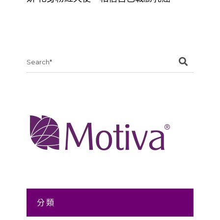
Search
for:
分類