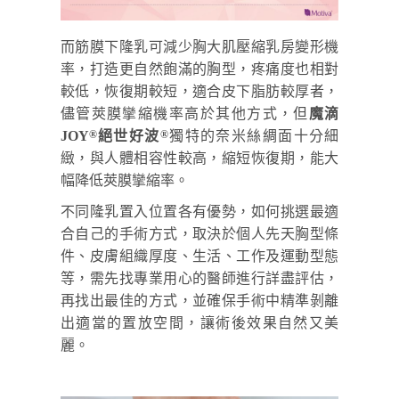
而筋膜下隆乳可減少胸大肌壓縮乳房變形機
率，打造更自然飽滿的胸型，疼痛度也相對
較低，恢復期較短，適合皮下脂肪較厚者，
儘管莢膜攣縮機率高於其他方式，但
魔滴
JOY
絕世好波
獨特的奈米絲綢面十分細
®
®
緻，與人體相容性較高，縮短恢復期，能大
幅降低莢膜攣縮率。
不同隆乳置入位置各有優勢，如何挑選最適
合自己的手術方式，取決於個人先天胸型條
件、皮膚組織厚度、生活、工作及運動型態
等，需先找專業用心的醫師進行詳盡評估，
再找出最佳的方式，並確保手術中精準剝離
出適當的置放空間，讓術後效果自然又美
麗。