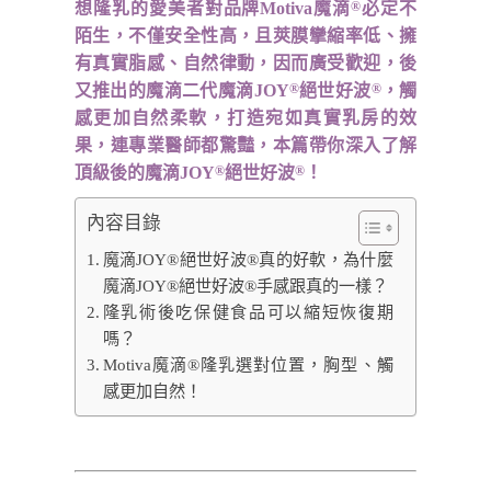
想隆乳的愛美者對品牌Motiva魔滴
必定不
®
陌生，不僅安全性高，且莢膜攣縮率低、擁
有真實脂感、自然律動，因而廣受歡迎，後
又推出的魔滴二代魔滴JOY
絕世好波
，觸
®
®
感更加自然柔軟，打造宛如真實乳房的效
果，連專業醫師都驚豔，本篇帶你深入了解
頂級後的魔滴JOY
絕世好波
！
®
®
內容目錄
魔滴JOY®絕世好波®真的好軟，為什麼
魔滴JOY®絕世好波®手感跟真的一樣？
隆乳術後吃保健食品可以縮短恢復期
嗎？
Motiva魔滴®隆乳選對位置，胸型、觸
感更加自然！