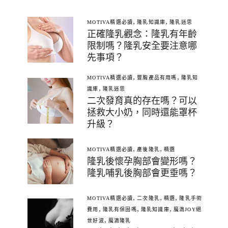
,
,
MOTIVA精選必讀
隆乳知識庫
隆乳迷思
正確隆乳觀念：隆乳有年齡
限制嗎？隆乳安全要注意哪
先事項？
,
,
MOTIVA精選必讀
豐胸產品有用嗎
隆乳知
,
識庫
隆乳迷思
二次發育真的存在嗎？可以
拯救大小奶，同時還能罩杯
升級？
,
,
MOTIVA精選必讀
產後隆乳
精選
隆乳後懷孕胸部會變形嗎？
隆乳哺乳後胸部會更垂嗎？
,
,
,
MOTIVA精選必讀
二次隆乳
精選
隆乳手術
,
,
,
費用
隆乳有保固嗎
隆乳知識庫
魔滴JOY絕
,
世好波
魔滴隆乳