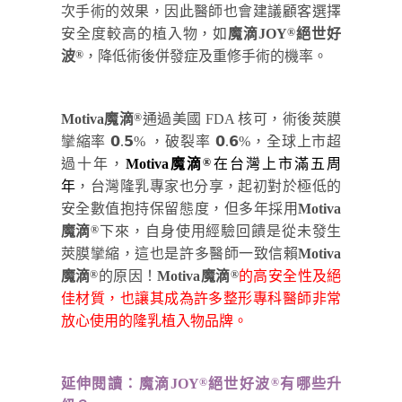
次手術的效果，因此醫師也會建議顧客選擇
安全度較高的植入物，如
魔滴JOY
絕世好
®
波
，降低術後併發症及重修手術的機率。
®
Motiva魔滴
通過美國 FDA 核可，術後莢膜
®
攣縮率 𝟬.𝟱% ，破裂率 𝟬.𝟲%，全球上市超
過十年，
Motiva魔滴
在台灣上市滿五周
®
年
，台灣隆乳專家也分享，起初對於極低的
安全數值抱持保留態度，但多年採用
Motiva
魔滴
下來，自身使用經驗回饋是從未發生
®
莢膜攣縮，這也是許多醫師一致信賴
Motiva
魔滴
的原因！
Motiva魔滴
的高安全性及絕
®
®
佳材質，也讓其成為許多整形專科醫師非常
放心使用的隆乳植入物品牌。
延伸閱讀：
魔滴JOY
絕世
好
波
有哪些升
®
®