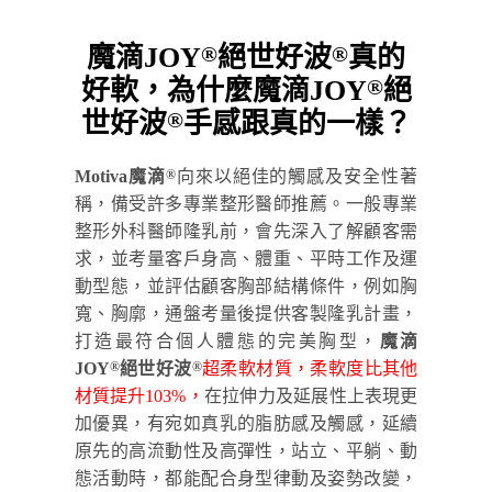
魔滴JOY
絕世好波
真的
®
®
好軟，為什麼魔滴JOY
絕
®
世好波
手感跟真的一樣？
®
Motiva魔滴
向來以絕佳的觸感及安全性著
®
稱，備受許多專業整形醫師推薦。一般專業
整形外科醫師隆乳前，會先深入了解顧客需
求，並考量客戶身高、體重、平時工作及運
動型態，並評估顧客胸部結構條件，例如胸
寬、胸廓，通盤考量後提供客製隆乳計畫，
打造最符合個人體態的完美胸型，
魔滴
JOY
絕世好波
超柔軟材質，柔軟度比其他
®
®
材質提升103%，
在拉伸力及延展性上表現更
加優異，有宛如真乳的脂肪感及觸感，延續
原先的高流動性及高彈性，站立、平躺、動
態活動時，都能配合身型律動及姿勢改變，