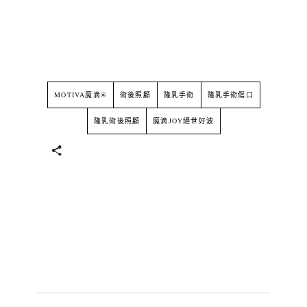
MOTIVA魔滴®
術後照顧
隆乳手術
隆乳手術傷口
隆乳術後照顧
魔滴JOY絕世好波