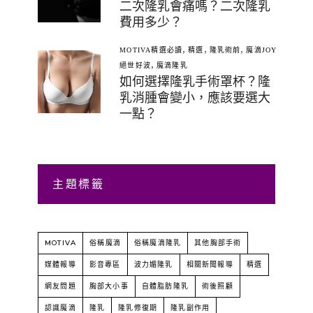
二次隆乳會痛嗎？二次隆乳
費用多少？
,
,
,
MOTIVA精選必讀
精選
隆乳術前
魔滴JOY
,
絕世好波
魔滴隆乳
如何選擇隆乳手術罩杯？隆
乳消腫會變小，應該要選大
一點？
主題標籤
MOTIVA
俗稱魔滴
俗稱魔滴隆乳
其他胸部手術
媒體報導
影音專區
波力媚隆乳
相關新聞報導
精選
網友問題
胸部大小事
自體脂肪隆乳
術後照顧
認識魔滴
隆乳
隆乳修復期
隆乳副作用