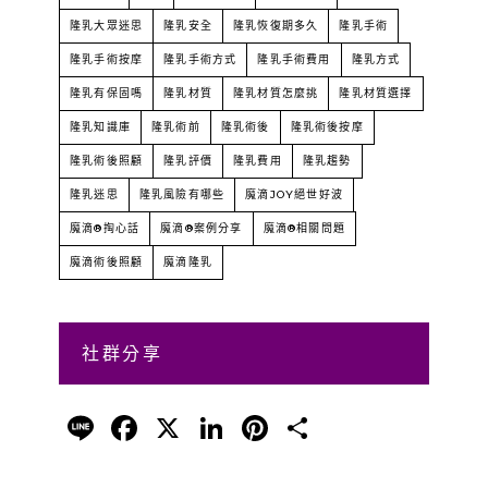
隆乳大眾迷思
隆乳安全
隆乳恢復期多久
隆乳手術
隆乳手術按摩
隆乳手術方式
隆乳手術費用
隆乳方式
隆乳有保固嗎
隆乳材質
隆乳材質怎麼挑
隆乳材質選擇
隆乳知識庫
隆乳術前
隆乳術後
隆乳術後按摩
隆乳術後照顧
隆乳評價
隆乳費用
隆乳趨勢
隆乳迷思
隆乳風險有哪些
魔滴JOY絕世好波
魔滴®掏心話
魔滴®案例分享
魔滴®相關問題
魔滴術後照顧
魔滴隆乳
社群分享
Line
Facebook
X
LinkedIn
Pinterest
分
享