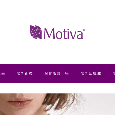
術前
隆乳術後
其他胸部手術
隆乳知識庫