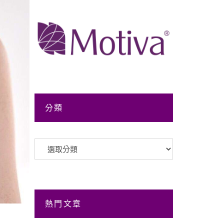
分類
分
類
熱門文章