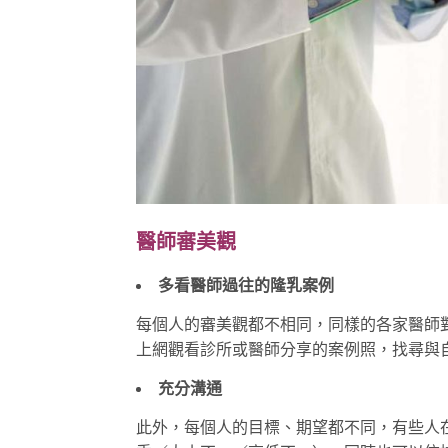
醫師審美觀
多看醫師過往的隆乳案例
每個人的審美觀都不相同，同樣的各家醫師
上網觀看診所或醫師分享的案例照，找尋與
充分溝通
此外，每個人的目標、期望都不同，有些人