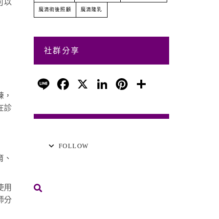
可以
魔滴術後照顧
魔滴隆乳
社群分享
Line
Facebook
X
LinkedIn
Pinterest
分
享
練，
在診
FOLLOW
育、
使用
師分