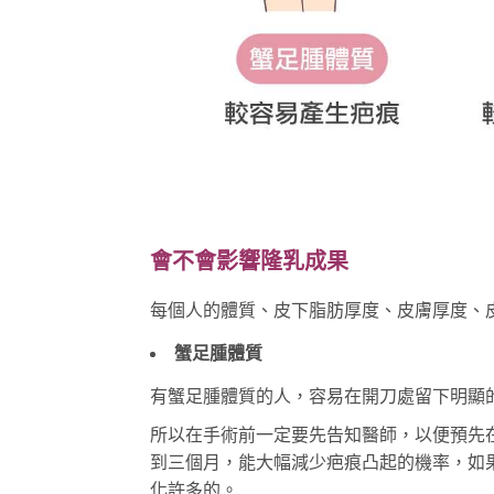
會不會影響隆乳成果
每個人的體質、皮下脂肪厚度、皮膚厚度、
蟹足腫體質
有蟹足腫體質的人，容易在開刀處留下明顯
所以在手術前一定要先告知醫師，以便預先
到三個月，能大幅減少疤痕凸起的機率，如
化許多的。