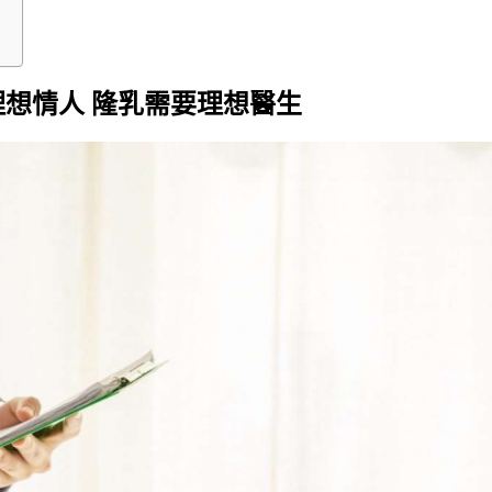
想情人 隆乳需要理想醫生