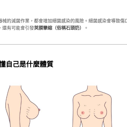
器械的滅菌作業，都會增加細菌感染的風險。細菌感染會導致傷
，還有可能會引發
莢膜攣縮（俗稱石頭奶）
。
懂自己是什麼體質