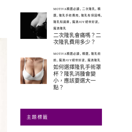
,
,
MOTIVA精選必讀
二次隆乳
精
,
,
,
選
隆乳手術費用
隆乳有保固嗎
,
,
隆乳知識庫
魔滴JOY絕世好波
魔滴隆乳
二次隆乳會痛嗎？二
次隆乳費用多少？
,
,
MOTIVA精選必讀
精選
隆乳術
,
,
前
魔滴JOY絕世好波
魔滴隆乳
如何選擇隆乳手術罩
杯？隆乳消腫會變
小，應該要選大一
點？
主題標籤