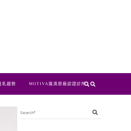
隆乳趨勢
MOTIVA魔滴原廠認證診所
Search
for: