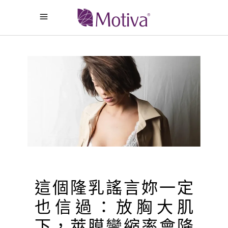
這個隆乳謠言妳一定
也信過：放胸大肌
下，莢膜攣縮率會降