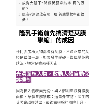
放胸大肌下=降低莢膜攣縮率 真的假
的？
魔滴®無論放在哪一層 莢膜攣縮率都很
低！
隆乳手術前先搞清楚莢膜
『攣縮』的成因
任何乳房植入物都會有莢膜，不過正常的莢
膜是薄薄一層，如果發生變硬、增厚攣縮的
狀況，通常是這兩種因素：
光滑面植入物，啟動人體自動保
護機制
因為植入物表面光滑、與人體組織沒有接觸
面積，身體會解讀成：這是外來物，產生的
莢膜會越來越厚，最後讓攣縮的風險上升。