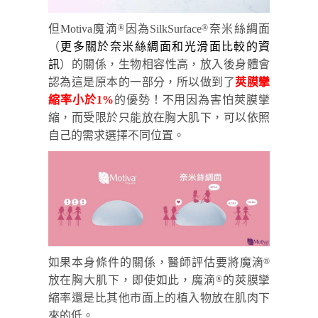
但Motiva魔滴
因為SilkSurface
奈米絲綢面
®
®
（
更多關於奈米絲綢面和光滑面比較的資
訊
）的關係，生物相容性高，放入後身體會
認為這是原本的一部分，所以做到了
莢膜攣
縮率小於1%
的優勢！不用因為害怕莢膜攣
縮，而受限於只能放在胸大肌下，可以依照
自己的需求選擇不同位置。
如果本身條件的關係，醫師評估要將魔滴
®
放在胸大肌下，即使如此，魔滴
的莢膜攣
®
縮率還是比其他市面上的植入物放在肌肉下
來的低。