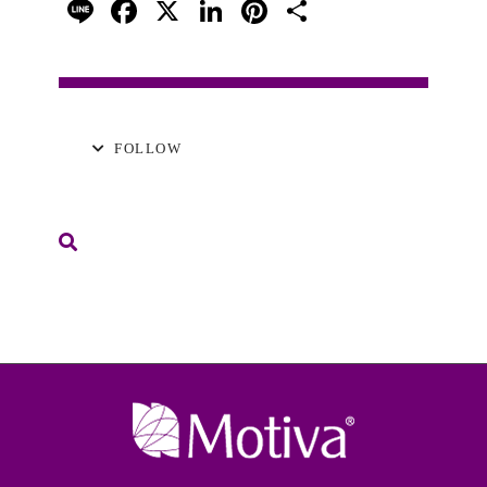
Line
Facebook
X
LinkedIn
Pinterest
分
享
FOLLOW