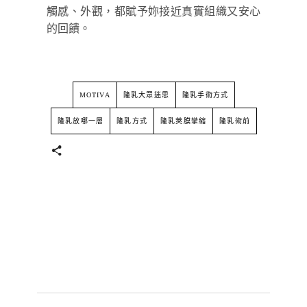
觸感、外觀，都賦予妳接近真實組織又安心
的回饋。
MOTIVA
隆乳大眾迷思
隆乳手術方式
隆乳放哪一層
隆乳方式
隆乳莢膜攣縮
隆乳術前