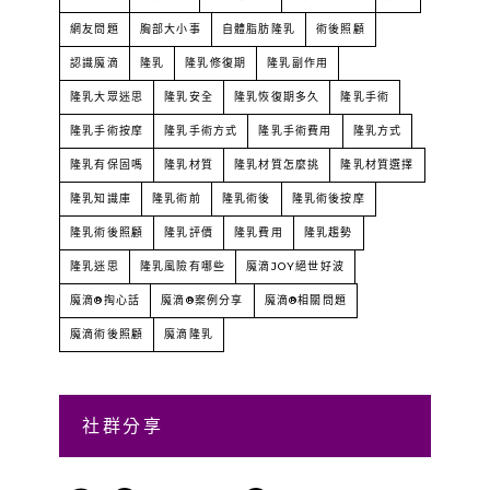
網友問題
胸部大小事
自體脂肪隆乳
術後照顧
認識魔滴
隆乳
隆乳修復期
隆乳副作用
隆乳大眾迷思
隆乳安全
隆乳恢復期多久
隆乳手術
隆乳手術按摩
隆乳手術方式
隆乳手術費用
隆乳方式
隆乳有保固嗎
隆乳材質
隆乳材質怎麼挑
隆乳材質選擇
隆乳知識庫
隆乳術前
隆乳術後
隆乳術後按摩
隆乳術後照顧
隆乳評價
隆乳費用
隆乳趨勢
隆乳迷思
隆乳風險有哪些
魔滴JOY絕世好波
魔滴®掏心話
魔滴®案例分享
魔滴®相關問題
魔滴術後照顧
魔滴隆乳
社群分享