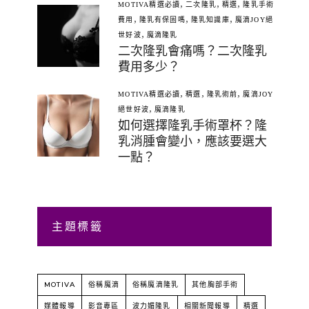
,
,
,
MOTIVA精選必讀
二次隆乳
精選
隆乳手術
,
,
,
費用
隆乳有保固嗎
隆乳知識庫
魔滴JOY絕
,
世好波
魔滴隆乳
二次隆乳會痛嗎？二次隆乳
費用多少？
,
,
,
MOTIVA精選必讀
精選
隆乳術前
魔滴JOY
,
絕世好波
魔滴隆乳
如何選擇隆乳手術罩杯？隆
乳消腫會變小，應該要選大
一點？
主題標籤
MOTIVA
俗稱魔滴
俗稱魔滴隆乳
其他胸部手術
媒體報導
影音專區
波力媚隆乳
相關新聞報導
精選