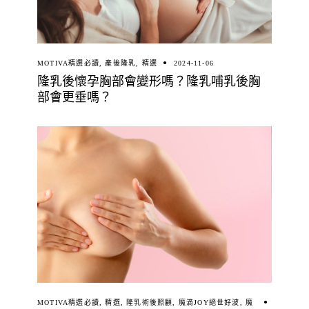
MOTIVA精選必讀
,
產後隆乳
,
精選
2024-11-06
隆乳後懷孕胸部會變形嗎？隆乳哺乳後胸
部會更垂嗎？
MOTIVA精選必讀
,
精選
,
隆乳術後照顧
,
魔滴JOY絕世好波
,
魔