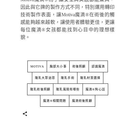
因此與它牌的製作方式不同，特別運用轉印
技術製作表面，讓Motiva魔滴
®
在術後的觸
感能夠越來越軟，讓使用者體驗更佳，更讓
每位魔滴
®
女孩都能找到心目中的理想樣
貌。
MOTIVA
胸部大小事
術後照顧
認識魔滴
隆乳大眾迷思
隆乳手術
隆乳材質選擇
隆乳術後照顧
隆乳風險有哪些
魔滴®掏心話
魔滴®相關問題
魔滴術後照顧