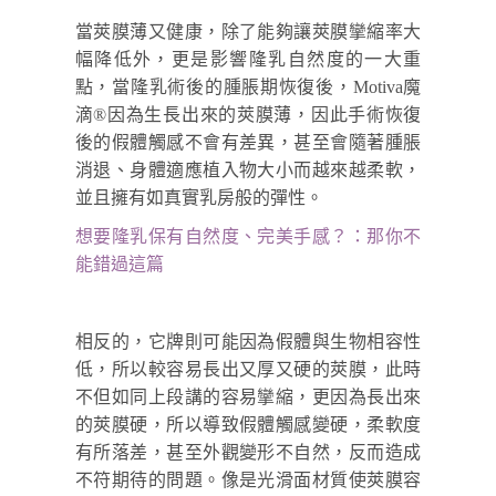
當莢膜薄又健康，除了能夠讓莢膜攣縮率大
幅降低外，更是影響隆乳自然度的一大重
點，當隆乳術後的腫脹期恢復後，Motiva魔
滴
®
因為生長出來的莢膜薄，因此手術恢復
後的假體觸感不會有差異，
甚至會隨著腫脹
消退、身體適應植入物大小而越來越柔軟
，
並且擁有如真實乳房般的彈性。
想要隆乳保有自然度、完美手感？：那你不
能錯過這篇
相反的，它牌則可能因為假體與生物相容性
低，所以較容易長出又厚又硬的莢膜，此時
不但如同上段講的容易攣縮，更因為長出來
的莢膜硬，所以導致假體觸感變硬，柔軟度
有所落差，甚至外觀變形不自然，反而造成
不符期待的問題。像是光滑面材質使莢膜容