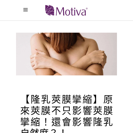
【隆乳莢膜攣縮】原
來莢膜不只影響莢膜
攣縮！還會影響隆乳