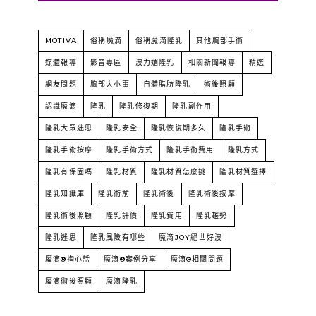
MOTIVA
俗稱魔滴
俗稱魔滴隆乳
其他胸部手術
媒體報導
影音專區
波力媚隆乳
相關新聞報導
精選
網友問題
胸部大小事
自體脂肪隆乳
術後照顧
認識魔滴
隆乳
隆乳修復期
隆乳副作用
隆乳大眾迷思
隆乳安全
隆乳恢復期多久
隆乳手術
隆乳手術按摩
隆乳手術方式
隆乳手術費用
隆乳方式
隆乳有保固嗎
隆乳材質
隆乳材質怎麼挑
隆乳材質選擇
隆乳知識庫
隆乳術前
隆乳術後
隆乳術後按摩
隆乳術後照顧
隆乳評價
隆乳費用
隆乳趨勢
隆乳迷思
隆乳風險有哪些
魔滴JOY絕世好波
魔滴®掏心話
魔滴®案例分享
魔滴®相關問題
魔滴術後照顧
魔滴隆乳