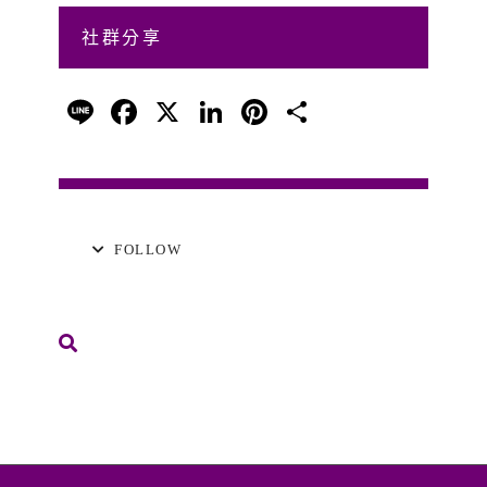
社群分享
Line
Facebook
X
LinkedIn
Pinterest
分
享
FOLLOW