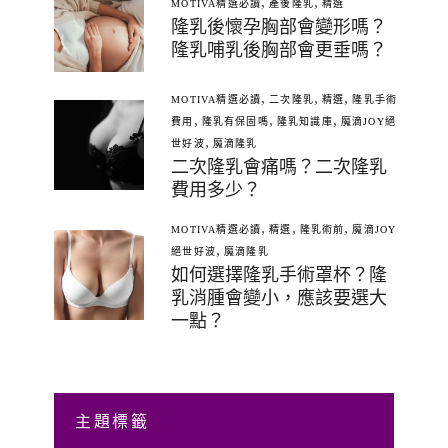
,
,
MOTIVA精選必讀
產後隆乳
精選
隆乳後懷孕胸部會變形嗎？
隆乳哺乳後胸部會更垂嗎？
,
,
,
MOTIVA精選必讀
二次隆乳
精選
隆乳手術
,
,
,
費用
隆乳有保固嗎
隆乳知識庫
魔滴JOY絕
,
世好波
魔滴隆乳
二次隆乳會痛嗎？二次隆乳
費用多少？
,
,
,
MOTIVA精選必讀
精選
隆乳術前
魔滴JOY
,
絕世好波
魔滴隆乳
如何選擇隆乳手術罩杯？隆
乳消腫會變小，應該要選大
一點？
主題標籤