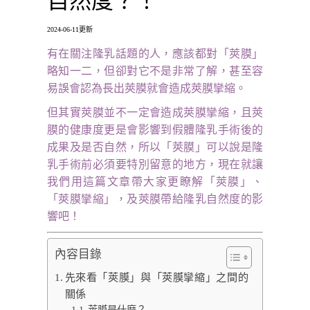
自然度？！
2024-06-11更新
有在關注隆乳話題的人，應該都對「莢膜」
略知一二，但卻對它不是非常了解，甚至容
易誤會認為長出莢膜就會造成莢膜攣縮。
但其實莢膜並不一定會造成莢膜攣縮，且莢
膜的健康度更是會影響到假體隆乳手術後的
成果及是否自然，所以「莢膜」可以說是隆
乳手術前必須要特別留意的地方，現在就讓
我們用這篇文章帶大家更瞭解「莢膜」、
「莢膜攣縮」，及莢膜帶給隆乳自然度的影
響吧！
內容目錄
先來看「莢膜」與「莢膜攣縮」之間的
關係