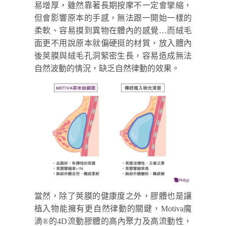
易增厚，雖然靠著長期按摩不一定會攣縮，
但會影響原本的手感，無法跟一開始一樣的
柔軟、容易摸到異物在體內的感覺…而絨毛
面更不用說原本就偏硬挺的材質，放入體內
後莢膜與絨毛孔洞緊密生長，容易造成無法
自然波動的情況，缺乏自然律動的效果。
當然，除了莢膜的健康度之外，膠體也是讓
植入物能擁有更自然律動的關鍵，Motiva魔
滴
®
的4D流動膠體的高內聚力及高流動性，