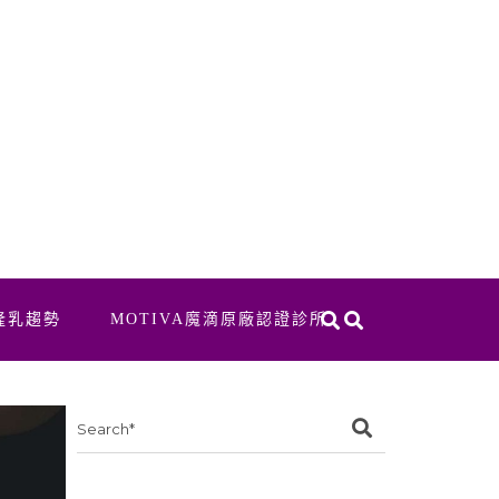
隆乳趨勢
MOTIVA魔滴原廠認證診所
Search
for: