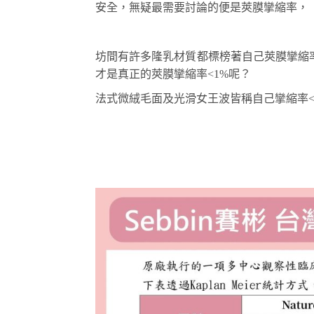
安全，無疑最需要討論的便是莢膜攣縮率，
坊間有許多隆乳材質都標榜著自己莢膜攣縮
才是真正的莢膜攣縮率<1%呢？
法式微絨毛面及光滑女王波皆稱自己攣縮率<