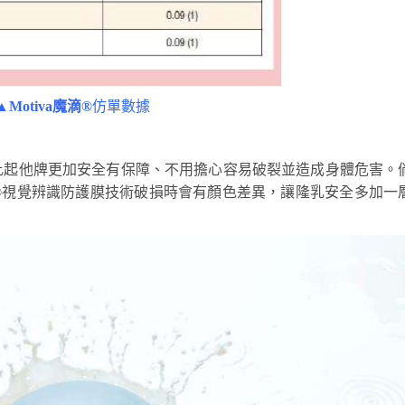
▲
Motiva
魔滴
®
仿單數據
比起他牌更加安全有保障、不用擔心容易破裂並造成身體危害。
®
視覺辨識防護膜技術破損時會有顏色差異，讓隆乳安全多加一