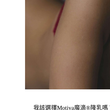
我該選擇Motiva魔滴®隆乳