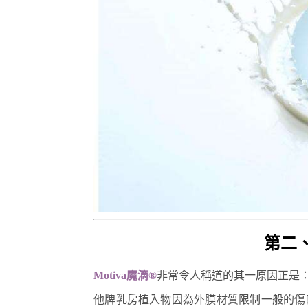
第二
Motiva魔滴®
非常令人稱道的其一原因正是
他牌乳房植入物因為外膜材質限制一般的傷口