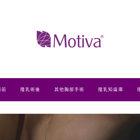
術前
隆乳術後
其他胸部手術
隆乳知識庫