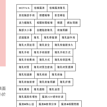
MOTIVA
俗稱魔滴
俗稱魔滴隆乳
其他胸部手術
媒體報導
影音專區
波力媚隆乳
相關新聞報導
精選
網友問題
胸部大小事
自體脂肪隆乳
術後照顧
認識魔滴
隆乳
隆乳修復期
隆乳副作用
隆乳大眾迷思
隆乳安全
隆乳恢復期多久
隆乳手術
隆乳手術按摩
隆乳手術方式
隆乳手術費用
隆乳方式
隆乳有保固嗎
隆乳材質
隆乳材質怎麼挑
隆乳材質選擇
隆乳知識庫
隆乳術前
隆乳術後
隆乳術後按摩
隆乳術後照顧
隆乳評價
表面
隆乳費用
隆乳趨勢
隆乳迷思
小於
隆乳風險有哪些
魔滴JOY絕世好波
魔滴®掏心話
魔滴®案例分享
魔滴®相關問題