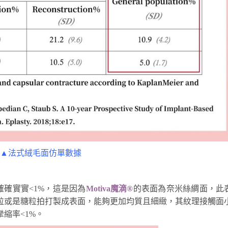
▲法式絨毛面仿單數據
確實實<1%，這是因為
Motiva
魔滴®
的表面為奈米絲綢面
，
此
粒或是糖粒拍打製成表面，能夠更加均質且細緻，其紋理接觸面
縮率<1%。