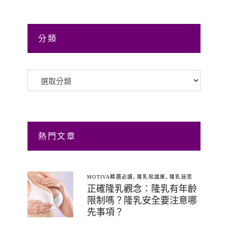
分類
分
類
熱門文章
,
,
MOTIVA精選必讀
隆乳知識庫
隆乳迷思
正確隆乳觀念：隆乳有年齡
限制嗎？隆乳安全要注意哪
先事項？