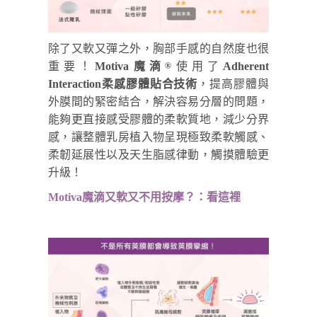
除了又軟又彈之外，胸部手感的自然度也很
重要！
Motiva魔滴
使用了
Adherent
®
Interaction柔感膠體貼合技術
，提高膠體與
外膜間的緊密結合，解決容易分層的問題，
能夠更直接感受膠體的柔軟質地，減少分界
感，讓整體乳房植入物呈現極致柔軟觸感、
柔韌延展性以及天生脂感律動，觸摸體驗更
升級！
Motiva魔
滴
又軟又不用按摩？：看這裡