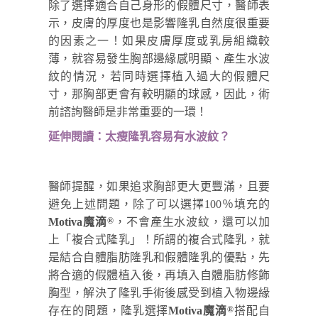
除了選擇適合自己身形的假體尺寸，醫師表
示，皮膚的厚度也是影響隆乳自然度很重要
的因素之一！如果皮膚厚度或乳房組織較
薄，就容易發生胸部邊緣感明顯、產生水波
紋的情況，若同時選擇植入過大的假體尺
寸，那胸部更會有較明顯的球感，因此，術
前諮詢醫師是非常重要的一環！
延伸閱讀：太瘦隆乳容易有水波紋？
醫師提醒，如果追求胸部更大更豐滿，且要
避免上述問題，除了可以選擇100％填充的
Motiva魔滴
，不會產生水波紋，還可以加
®
上「複合式隆乳」！所謂的複合式隆乳，就
是結合自體脂肪隆乳和假體隆乳的優點，先
將合適的假體植入後，再填入自體脂肪修飾
胸型，解決了隆乳手術後感受到植入物邊緣
存在的問題，隆乳選擇
Motiva魔滴
搭配自
®