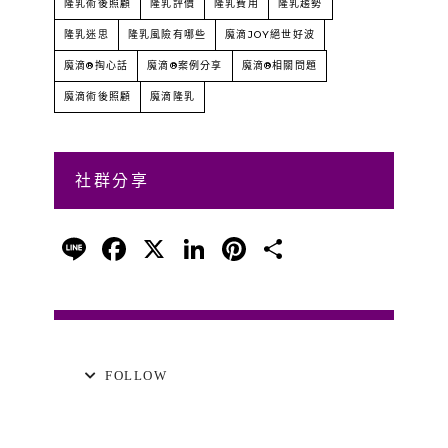
隆乳術後照顧
隆乳評價
隆乳費用
隆乳趨勢
隆乳迷思
隆乳風險有哪些
魔滴JOY絕世好波
魔滴®掏心話
魔滴®案例分享
魔滴®相關問題
魔滴術後照顧
魔滴隆乳
社群分享
Line
Facebook
X
LinkedIn
Pinterest
分
享
FOLLOW