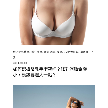
MOTIVA精選必讀
,
精選
,
隆乳術前
,
魔滴JOY絕世好波
,
魔滴隆
乳
2024-09-03
如何選擇隆乳手術罩杯？隆乳消腫會變
小，應該要選大一點？