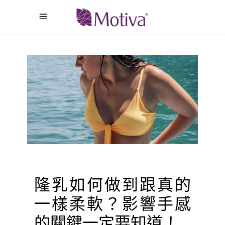
隆乳如何做到跟真的
一樣柔軟？影響手感
的關鍵一定要知道！