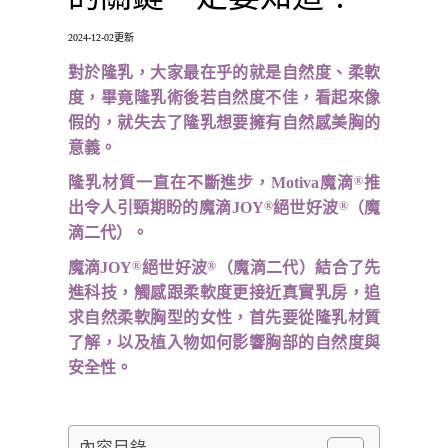
2024-12-02更新
對於隆乳，大家最在乎的就是自然度、柔軟
度，畢竟隆乳術後若自然度不佳，看起來像
假的，就失去了隆乳想要擁有自然感美胸的
意義。
隆乳材質一直在不斷進步，Motiva魔滴
推
®
出令人引頸期盼的魔滴JOY
絕世好波
（魔
®
®
滴二代）。
魔滴JOY
絕世好波
（魔滴二代）結合了先
®
®
進科技，觸感跟柔軟度更接近真實乳房，追
求自然柔軟胸型的女性，首先要從隆乳材質
了解，以及植入物如何影響胸部的自然度與
安全性。
內容目錄