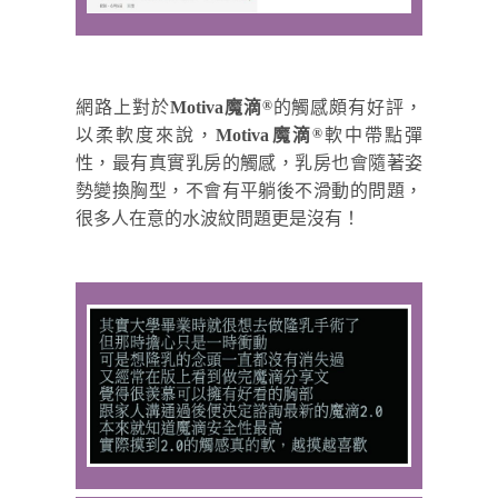
網路上對於
Motiva魔滴
的觸感頗有好評，
®
以柔軟度來說，
Motiva魔滴
軟中帶點彈
®
性，最有真實乳房的觸感，乳房也會隨著姿
勢變換胸型，不會有平躺後不滑動的問題，
很多人在意的水波紋問題更是沒有！