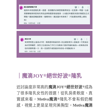
｜魔滴JOY
絕世好波
隆乳
®
®
近討論度非常高的
魔滴JOY
絕世好波
成為
®
®
了很多隆乳女性的首選！從乳房柔軟度、真
實感來看，
Motiva魔滴
隆乳不會有假奶觸
®
感，視覺上更是呈現完美胸型，
Motiva魔滴