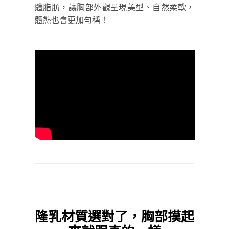
體脂肪，讓胸部外觀呈現美型、自然柔軟，
體態也會更加勻稱！
隆乳材質選對了，胸部摸起