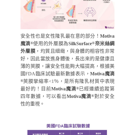
安全性也是女性隆乳最在意的部分！
Motiva
魔滴
使用的外層膜為
SilkSurface
奈米絲綢
®
®
外層膜
，均質且細緻，與身體的相容性非常
好，因此當放進身體後，長出來的是健康且
薄的莢膜，讓安全性能夠大幅提高，根據美
國FDA臨床試驗最新數據表示，
Motiva魔滴
莢膜攣縮率<1％，是所有隆乳材質中表現
®
最好的！目前
Motiva魔滴
已經連續追蹤第
®
四年數據，可以看出
Motiva魔滴
對於安全
®
性的重視。