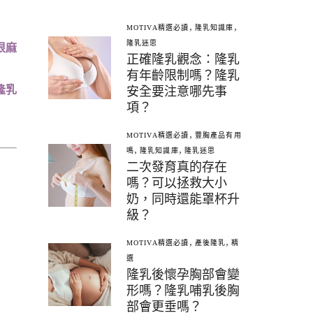
,
,
MOTIVA精選必讀
隆乳知識庫
隆乳迷思
很麻
正確隆乳觀念：隆乳
有年齡限制嗎？隆乳
隆乳
安全要注意哪先事
項？
,
MOTIVA精選必讀
豐胸產品有用
,
,
嗎
隆乳知識庫
隆乳迷思
二次發育真的存在
嗎？可以拯救大小
奶，同時還能罩杯升
級？
,
,
MOTIVA精選必讀
產後隆乳
精
選
隆乳後懷孕胸部會變
形嗎？隆乳哺乳後胸
部會更垂嗎？