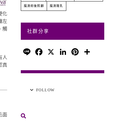
魔滴術後照顧
魔滴隆乳
硬化
鐘左
、觸
社群分享
Line
Facebook
X
LinkedIn
Pinterest
分
有人
享
認真
FOLLOW
毛面