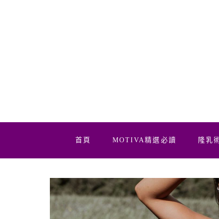
首頁
MOTIVA精選必讀
隆乳