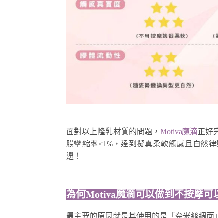
面對以上隆乳材質的問題，
Motiva魔滴
正好
膜攣縮率<1%，達到擬真柔軟觸感且自然
選！
為何Motiva魔滴可以做到不按摩
最主要的原因就是其使用的是「奈米絲綢面