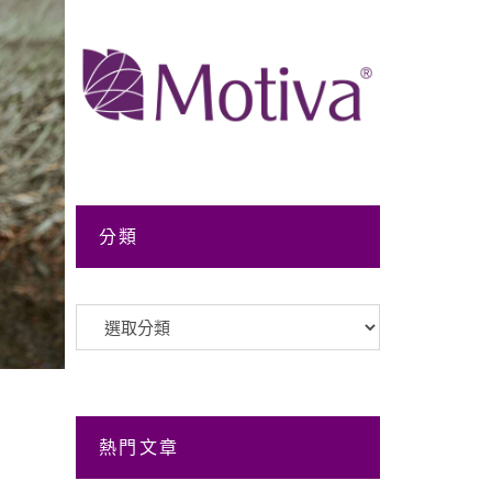
分類
分
類
熱門文章