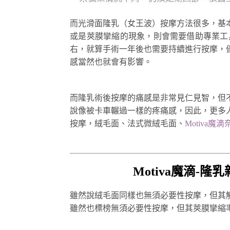
而光滑面隆乳（女王波）按摩方法很多，基
或是莢膜攣縮的現象，則會需要借助專業工具
右，就算手術一年後也需要持續進行按摩，
感當然也就會有影響。
而隆乳術後按摩的痛感是非常見仁見智，但
說像被卡車輾過一樣的疼痛感，因此，更多
按摩，絨毛面、法式微絨毛面、
Motiva魔
Motiva
魔滴-隆
雖然說絨毛面同樣也無須必要性按摩，但其
雖然也標榜無須必要性按摩，但其莢膜攣縮