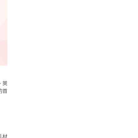
、莢
的首
乳材