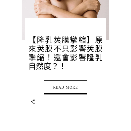
【隆乳莢膜攣縮】原
來莢膜不只影響莢膜
攣縮！還會影響隆乳
自然度？！
READ MORE