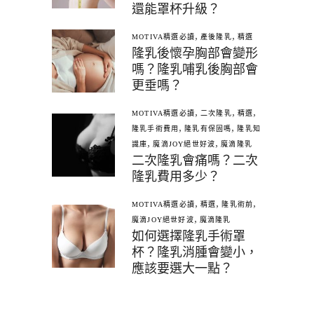
還能罩杯升級？
,
,
MOTIVA精選必讀
產後隆乳
精選
隆乳後懷孕胸部會變形
嗎？隆乳哺乳後胸部會
更垂嗎？
,
,
,
MOTIVA精選必讀
二次隆乳
精選
,
,
隆乳手術費用
隆乳有保固嗎
隆乳知
,
,
識庫
魔滴JOY絕世好波
魔滴隆乳
二次隆乳會痛嗎？二次
隆乳費用多少？
,
,
,
MOTIVA精選必讀
精選
隆乳術前
,
魔滴JOY絕世好波
魔滴隆乳
如何選擇隆乳手術罩
杯？隆乳消腫會變小，
應該要選大一點？