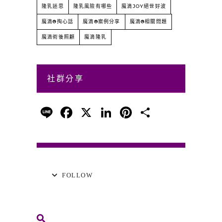
隆乳迷思
隆乳風險有哪些
魔滴JOY絕世好波
魔滴®掏心話
魔滴®案例分享
魔滴®相關問題
魔滴術後照顧
魔滴隆乳
社群分享
Line
Facebook
X
LinkedIn
Pinterest
分
享
FOLLOW