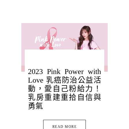
2023 Pink Power with
Love 乳癌防治公益活
動，愛自己粉給力！
乳房重建重拾自信與
勇氣
READ MORE