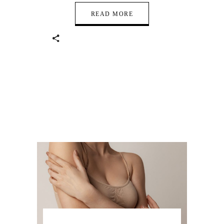
READ MORE