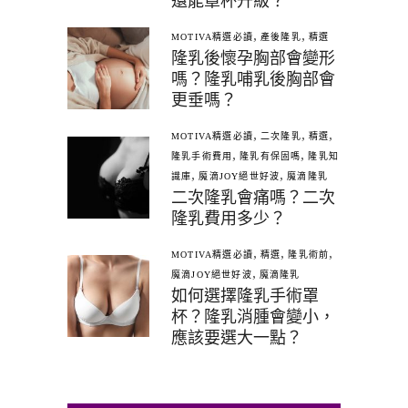
還能罩杯升級？
,
,
MOTIVA精選必讀
產後隆乳
精選
隆乳後懷孕胸部會變形
嗎？隆乳哺乳後胸部會
更垂嗎？
,
,
,
MOTIVA精選必讀
二次隆乳
精選
,
,
隆乳手術費用
隆乳有保固嗎
隆乳知
,
,
識庫
魔滴JOY絕世好波
魔滴隆乳
二次隆乳會痛嗎？二次
隆乳費用多少？
,
,
,
MOTIVA精選必讀
精選
隆乳術前
,
魔滴JOY絕世好波
魔滴隆乳
如何選擇隆乳手術罩
杯？隆乳消腫會變小，
應該要選大一點？