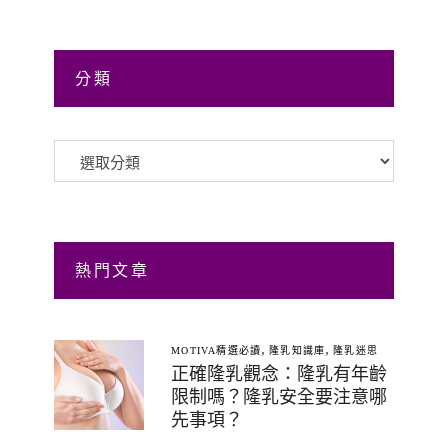
分類
分
類
熱門文章
,
,
MOTIVA精選必讀
隆乳知識庫
隆乳迷思
正確隆乳觀念：隆乳有年齡
限制嗎？隆乳安全要注意哪
先事項？