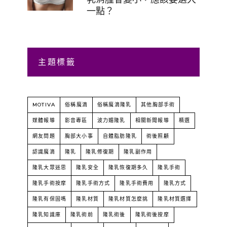
一點？
主題標籤
MOTIVA
俗稱魔滴
俗稱魔滴隆乳
其他胸部手術
媒體報導
影音專區
波力媚隆乳
相關新聞報導
精選
網友問題
胸部大小事
自體脂肪隆乳
術後照顧
認識魔滴
隆乳
隆乳修復期
隆乳副作用
隆乳大眾迷思
隆乳安全
隆乳恢復期多久
隆乳手術
隆乳手術按摩
隆乳手術方式
隆乳手術費用
隆乳方式
隆乳有保固嗎
隆乳材質
隆乳材質怎麼挑
隆乳材質選擇
隆乳知識庫
隆乳術前
隆乳術後
隆乳術後按摩