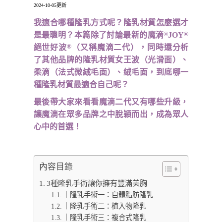
2024-10-05更新
我適合哪種隆乳方式呢？隆乳材質怎麼選才
是最聰明？本篇除了討論最新的魔滴
JOY
®
®
絕世好波
（又稱魔滴二代），同時還分析
®
了其他品牌的隆乳材質女王波（光滑面）、
柔滴（法式微絨毛面）、絨毛面，到底哪一
種隆乳材質最適合自己呢？
最後帶大家來看看魔滴二代又有哪些升級，
讓魔滴在眾多品牌之中脫穎而出，成為眾人
心中的首選！
內容目錄
3種隆乳手術讓你擁有豐滿美胸
｜隆乳手術一：自體脂肪隆乳
｜隆乳手術二：植入物隆乳
｜隆乳手術三：複合式隆乳