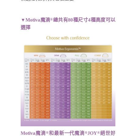
▼Motiva魔滴
總共有80種尺寸4種高度可以
®
選擇
Motiva魔滴
和最新一代魔滴
JOY
絕世好
®
®
®