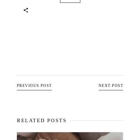
PREVIOUS POST
NEXT POST
RELATED POSTS