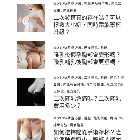
,
,
MOTIVA精選必讀
豐胸產品有用嗎
隆乳知
,
識庫
隆乳迷思
二次發育真的存在嗎？可以
拯救大小奶，同時還能罩杯
升級？
,
,
MOTIVA精選必讀
產後隆乳
精選
隆乳後懷孕胸部會變形嗎？
隆乳哺乳後胸部會更垂嗎？
,
,
,
MOTIVA精選必讀
二次隆乳
精選
隆乳手術
,
,
,
費用
隆乳有保固嗎
隆乳知識庫
魔滴JOY絕
,
世好波
魔滴隆乳
二次隆乳會痛嗎？二次隆乳
費用多少？
,
,
,
MOTIVA精選必讀
精選
隆乳術前
魔滴JOY
,
絕世好波
魔滴隆乳
如何選擇隆乳手術罩杯？隆
乳消腫會變小，應該要選大