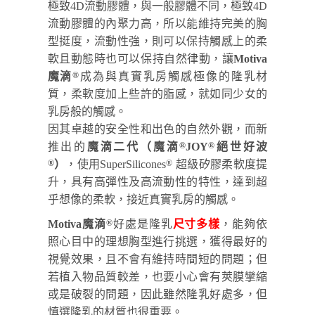
極致4D流動膠體，與一般膠體不同，極致4D
流動膠體的內聚力高，所以能維持完美的胸
型挺度，流動性強，則可以保持觸感上的柔
軟且動態時也可以保持自然律動，讓
Motiva
魔滴
成為與真實乳房觸感極像的隆乳材
®
質，柔軟度加上些許的脂感，就如同少女的
乳房般的觸感。
因其卓越的安全性和出色的自然外觀，而新
推出的
魔滴二代（魔滴
JOY
絕世好波
®
®
）
，使用SuperSilicones
超級矽膠柔軟度提
®
®
升，具有高彈性及高流動性的特性，達到超
乎想像的柔軟，接近真實乳房的觸感。
Motiva魔滴
好處是隆乳
尺寸多樣
，能夠依
®
照心目中的理想胸型進行挑選，獲得最好的
視覺效果，且不會有維持時間短的問題；但
若植入物品質較差，也要小心會有莢膜攣縮
或是破裂的問題，因此雖然隆乳好處多，但
慎選隆乳的材質也很重要。