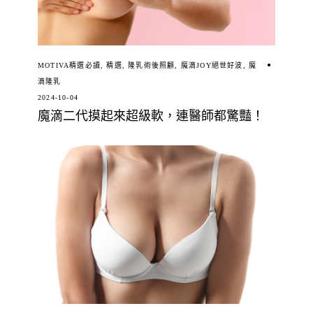
MOTIVA精選必讀
,
精選
,
隆乳術後照顧
,
魔滴JOY絕世好波
,
魔
滴隆乳
2024-10-04
魔滴二代摸起來超級軟，連醫師都驚豔！