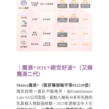
｜魔滴
JOY
絕世好波
（又稱
®
®
®
魔滴二代）
Motiva魔滴
（衛部醫器輸字第032220號）
®
隆乳材質一直在不斷進步，由Establishment
Labs SA公司製造，創始人擁有30多年先進的
乳房植入物製造經驗，2023年更推出令人引