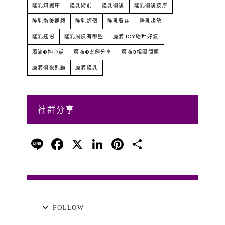
隆乳知識庫
隆乳術前
隆乳術後
隆乳術後按摩
隆乳術後照顧
隆乳評價
隆乳費用
隆乳趨勢
隆乳迷思
隆乳風險有哪些
魔滴JOY絕世好波
魔滴®掏心話
魔滴®案例分享
魔滴®相關問題
魔滴術後照顧
魔滴隆乳
社群分享
Line
Facebook
X
LinkedIn
Pinterest
分
享
FOLLOW