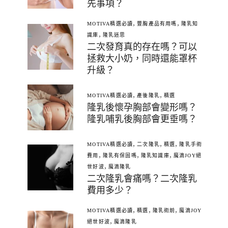
先事項？
,
,
MOTIVA精選必讀
豐胸產品有用嗎
隆乳知
,
識庫
隆乳迷思
二次發育真的存在嗎？可以
拯救大小奶，同時還能罩杯
升級？
,
,
MOTIVA精選必讀
產後隆乳
精選
隆乳後懷孕胸部會變形嗎？
隆乳哺乳後胸部會更垂嗎？
,
,
,
MOTIVA精選必讀
二次隆乳
精選
隆乳手術
,
,
,
費用
隆乳有保固嗎
隆乳知識庫
魔滴JOY絕
,
世好波
魔滴隆乳
二次隆乳會痛嗎？二次隆乳
費用多少？
,
,
,
MOTIVA精選必讀
精選
隆乳術前
魔滴JOY
,
絕世好波
魔滴隆乳