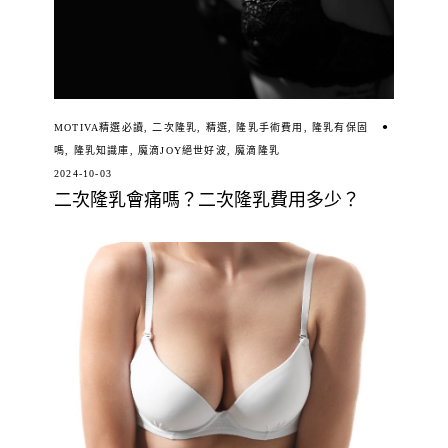
MOTIVA精選必讀
,
二次隆乳
,
精選
,
隆乳手術費用
,
隆乳有保固
嗎
,
隆乳知識庫
,
魔滴JOY絕世好波
,
魔滴隆乳
2024-10-03
二次隆乳會痛嗎？二次隆乳費用多少？