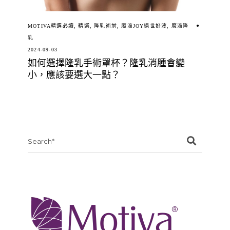
MOTIVA精選必讀
,
精選
,
隆乳術前
,
魔滴JOY絕世好波
,
魔滴隆
乳
2024-09-03
如何選擇隆乳手術罩杯？隆乳消腫會變
小，應該要選大一點？
Search
for: