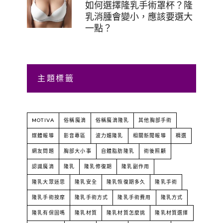
如何選擇隆乳手術罩杯？隆
乳消腫會變小，應該要選大
一點？
主題標籤
MOTIVA
俗稱魔滴
俗稱魔滴隆乳
其他胸部手術
媒體報導
影音專區
波力媚隆乳
相關新聞報導
精選
網友問題
胸部大小事
自體脂肪隆乳
術後照顧
認識魔滴
隆乳
隆乳修復期
隆乳副作用
隆乳大眾迷思
隆乳安全
隆乳恢復期多久
隆乳手術
隆乳手術按摩
隆乳手術方式
隆乳手術費用
隆乳方式
隆乳有保固嗎
隆乳材質
隆乳材質怎麼挑
隆乳材質選擇