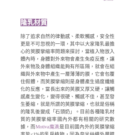
隆乳材質
除了追求自然的律動感、柔軟觸感，安全性
更是不可忽視的一環，其中以大家隆乳最擔
心的莢膜攣縮率問題來探討，當植入物放入
體內時，身體對外來物會產生免疫反應，讓
外來物及身體組織能夠有所區隔，就會在組
織與外來物中產生一層薄薄的膜，它會包覆
住假體，而莢膜攣縮則是身體產生過度纖維
化的反應，當長出來的莢膜又厚又硬，讓觸
感產生變化，變得很硬、觸感不佳，甚至發
生萎縮，就是所謂的莢膜攣縮，也就是俗稱
的隆乳後變成「石頭奶」。目前各種隆乳材
質的莢膜攣縮率國內外都有相關的研究數
據，而
Motiva魔滴
是目前國內外的莢膜攣縮
率皆<1%的乳房植物，因為奈米絲綢外層膜