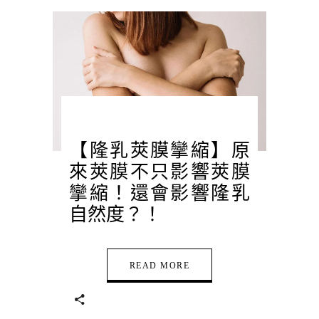
【隆乳莢膜攣縮】原
來莢膜不只影響莢膜
攣縮！還會影響隆乳
自然度？！
READ MORE