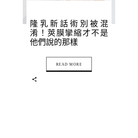
隆乳新話術別被混
淆！莢膜攣縮才不是
他們說的那樣
READ MORE