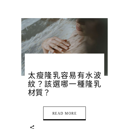
太瘦隆乳容易有水波
紋？該選哪一種隆乳
材質？
READ MORE