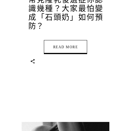
識幾種？大家最怕變
成「石頭奶」如何預
防？
READ MORE