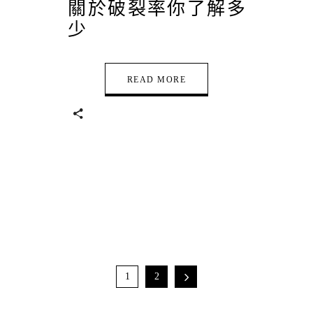
關於破裂率你了解多
少
READ MORE
1
2