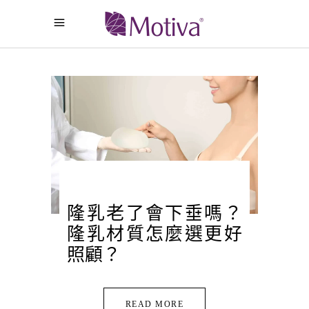
隆乳老了會下垂嗎？
隆乳材質怎麼選更好
照顧？
READ MORE