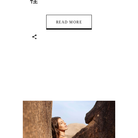
裡
READ MORE